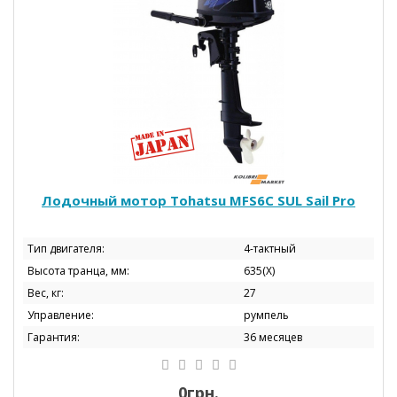
Лодочный мотор Tohatsu МFS6C SUL Sail Pro
Тип двигателя:
4-тактный
Высота транца, мм:
635(Х)
Вес, кг:
27
Управление:
румпель
Гарантия:
36 месяцев
0грн.