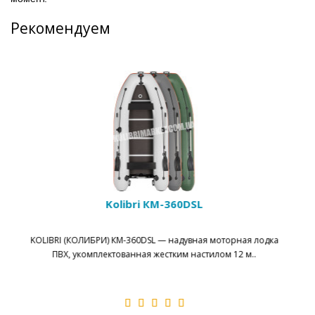
Рекомендуем
Каяк Riverday OnWave камуфляж
Каяк Riverday OnWave камуфляж - это одноместный каяк с
открытым кокпитом типа Sit-on-To..