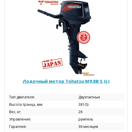
Лодочный мотор Tohatsu М9,8B S (L)
Тип двигателя:
Двухтактные
Высота транца, мм:
381(S)
Вес, кг:
26
Управление:
румпель
Гарантия:
36 месяцев