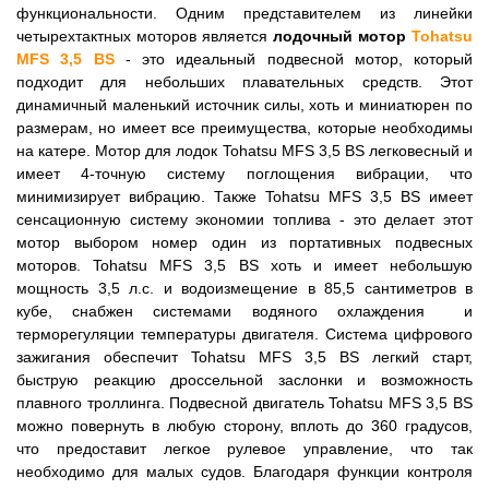
функциональности. Одним представителем из линейки
четырехтактных моторов является
лодочный мотор
Tohatsu
МFS 3,5 BS
- это идеальный подвесной мотор, который
подходит для небольших плавательных средств. Этот
динамичный маленький источник силы, хоть и миниатюрен по
размерам, но имеет все преимущества, которые необходимы
на катере. Мотор для лодок Tohatsu МFS 3,5 BS легковесный и
имеет 4-точную систему поглощения вибрации, что
минимизирует вибрацию. Также Tohatsu МFS 3,5 BS имеет
сенсационную систему экономии топлива - это делает этот
мотор выбором номер один из портативных подвесных
моторов. Tohatsu МFS 3,5 BS хоть и имеет небольшую
мощность 3,5 л.с. и водоизмещение в 85,5 сантиметров в
кубе, снабжен системами водяного охлаждения и
терморегуляции температуры двигателя. Система цифрового
зажигания обеспечит Tohatsu МFS 3,5 BS легкий старт,
быструю реакцию дроссельной заслонки и возможность
плавного троллинга. Подвесной двигатель Tohatsu МFS 3,5 BS
можно повернуть в любую сторону, вплоть до 360 градусов,
что предоставит легкое рулевое управление, что так
необходимо для малых судов. Благодаря функции контроля