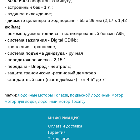
- 5000-6000 оборотов за минуту;
- встроенный бак - 1 л.;
- водяное охлаждение;
- диаметр цилиндра и ход поршня - 55 х 36 мм (2,17 х 1,42
дюйма);
- рекомендуемое топливо - неэтилированный бензин А95;
- система зажигания - Digital CDI№;
- крепление - транцевое;
- система подъема дейдвуда - ручная
- передаточное число - 2,15:1
- передачи - Вперед - нейтраль;
- защита трансмиссии -резиновый демпфер
- стандартный винт (шаг в дюймах) - от 4,5" до 7"
Метки:
Лодочные моторы Tohatsu
,
подвесной лодочный мотор
,
мотор для лодок
,
лодочный мотор Тохатсу
ИНФОРМАЦИЯ
Оплата и доставка
Гарантия
Технология