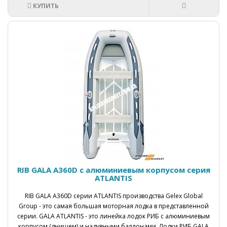
КУПИТЬ
RIB GALA A360D с алюминиевым корпусом серия
ATLANTIS
RIB GALA А360D серии ATLANTIS производства Gelex Global
Group - это самая большая моторная лодка в представленной
серии. GALA ATLANTIS - это линейка лодок РИБ с алюминиевым
корпусом (днищем) и надувными баллонами. Лодки РИБ GALA