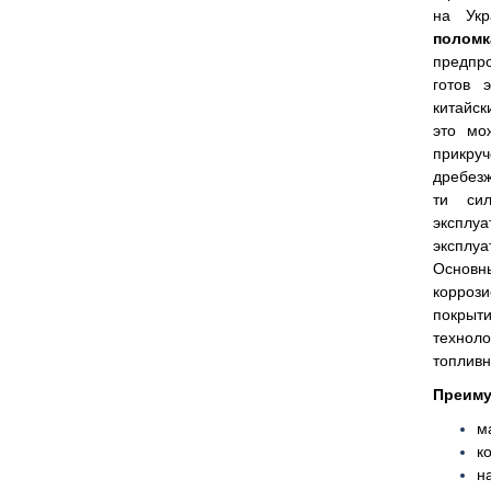
на Ук
поломк
предпр
готов 
китайск
это мо
прикру
дребезж
ти сил
экспл
эксплу
Основн
корроз
покрыти
технол
топливн
Преиму
ма
к
н