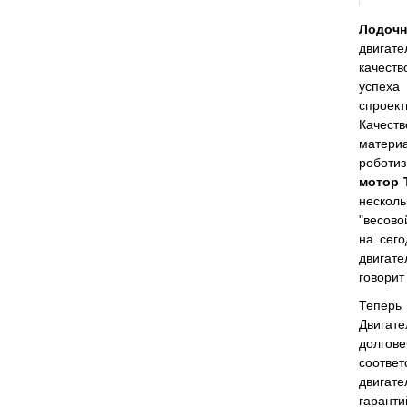
Лодоч
двигате
качеств
успех
спроек
Качест
материа
роботи
мотор
нескол
"весово
на сег
двигат
говорит
Тепер
Двигате
долгов
соответ
двигате
гарант