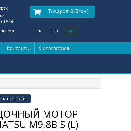
овск
Товаров: 0 (0грн.)
27
о 19:00
il.com
EUR
USD
ГРН
Контакты
Фотогалерея
ть в сравнение
ДОЧНЫЙ МОТОР
ATSU М9,8B S (L)