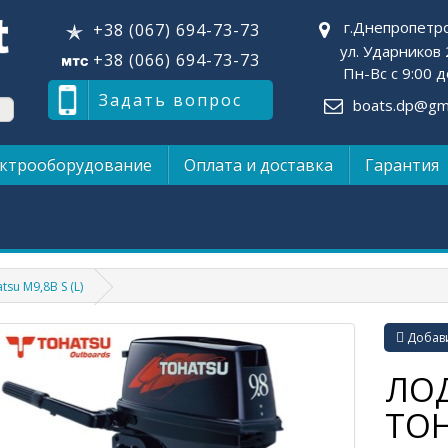
г.Днепропетр
+38 (067) 694-73-73
ул. Ударников 
+38 (066) 694-73-73
Пн-Вс с 9:00 д
Задать вопрос
boats.dp@gma
ктрооборудование
Оплата и доставка
Гарантия
su М9,8B S (L)
Добави
ЛО
TOH