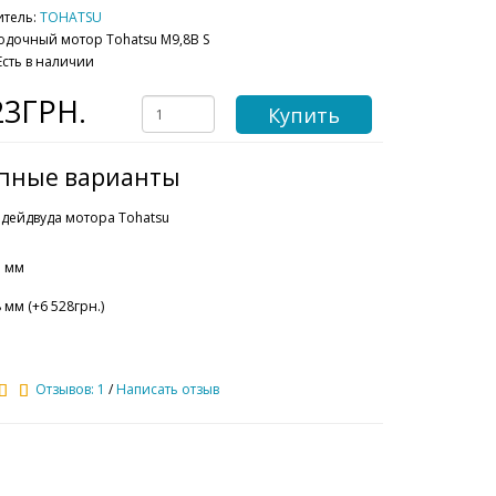
итель:
TOHATSU
одочный мотор Tohatsu М9,8B S
Есть в наличии
23ГРН.
Купить
упные варианты
 дейдвуда мотора Tohatsu
81 мм
08 мм (+6 528грн.)
Отзывов: 1
/
Написать отзыв