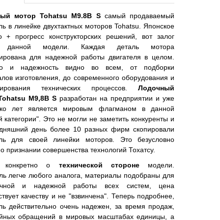
ный мотор
Tohatsu М9.8B S
самый продаваемый
ль в линейке двухтактных моторов Tohatsu. Японское
о + прогресс конструкторских решений, вот залог
а данной модели. Каждая деталь мотора
тирована для надежной работы двигателя в целом.
во и надежность видно во всем, от подборки
лов изготовления, до современного оборудования и
зирования технических процессов.
Лодочный
Tohatsu
М9,8B S
разработан на предприятии и уже
ько лет является мировым флагманом в данной
й категории". Это не могли не заметить конкуренты и
одняшний день более 10 разных фирм скопировали
ель для своей линейки моторов. Это безусловно
 о признании совершенства технологий Тохатсу.
ь конкретно о
технической стороне
модели.
ль легче любого аналога, материалы подобраны для
ечной и надежной работы всех систем, цена
ствует качеству и не "взвинчена". Теперь подробнее,
ль действительно очень надежен, за время продаж,
ийных обращений в мировых масштабах единицы, а