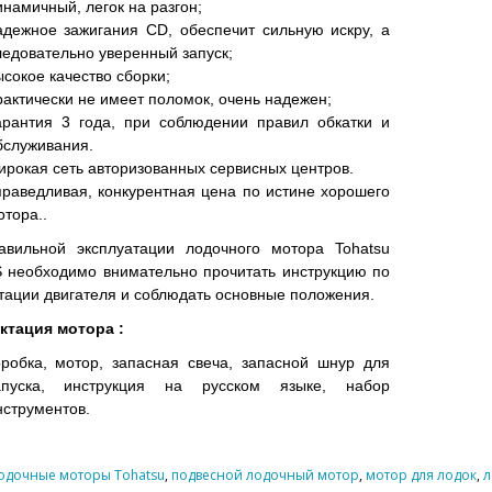
инамичный, легок на разгон;
адежное зажигания CD, обеспечит сильную искру, а
ледовательно уверенный запуск;
ысокое качество сборки;
рактически не имеет поломок, очень надежен;
арантия 3 года, при соблюдении правил обкатки и
бслуживания.
ирокая сеть авторизованных сервисных центров.
праведливая, конкурентная цена по истине хорошего
отора..
авильной эксплуатации лодочного мотора
Tohatsu
S
необходимо внимательно прочитать инструкцию по
тации двигателя и соблюдать основные положения.
ктация мотора :
оробка, мотор, запасная свеча, запасной шнур для
апуска, инструкция на русском языке, набор
нструментов.
одочные моторы Tohatsu
,
подвесной лодочный мотор
,
мотор для лодок
,
л