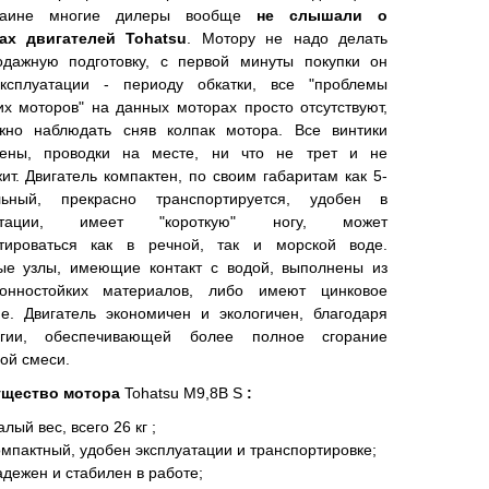
раине многие дилеры вообще
не слышали о
ах двигателей
Tohatsu
. Мотору не надо делать
одажную подготовку, с первой минуты покупки он
эксплуатации - периоду обкатки, все "проблемы
их моторов" на данных моторах просто отсутствуют,
жно наблюдать сняв колпак мотора. Все винтики
чены, проводки на месте, ни что не трет и не
ит. Двигатель компактен, по своим габаритам как 5-
ьный, прекрасно транспортируется, удобен в
уатации, имеет "короткую" ногу, может
атироваться как в речной, так и морской воде.
ые узлы, имеющие контакт с водой, выполнены из
ионностойких материалов, либо имеют цинковое
е. Двигатель экономичен и экологичен, благодаря
огии, обеспечивающей более полное сгорание
ой смеси.
щество мотора
Tohatsu
М9,8B S
:
лый вес, всего 26 кг ;
омпактный, удобен эксплуатации и транспортировке;
адежен и стабилен в работе;