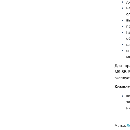
д
н
с
в
п
Г
о
ш
с
м
Для пр
М9,8B 
эксплуа
Компле
к
з
и
Метки:
Л