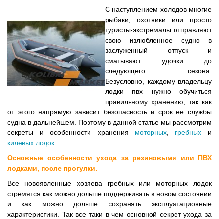
С наступлением холодов многие
рыбаки, охотники или просто
туристы-экстремалы отправляют
свою излюбленное судно в
заслуженный отпуск и
сматывают удочки до
следующего сезона.
Безусловно, каждому владельцу
лодки пвх нужно обучиться
правильному хранению, так как
от этого напрямую зависит безопасность и срок ее службы
судна в дальнейшем. Поэтому в данной статье мы рассмотрим
секреты и особенности хранения
моторных
,
гребных
и
килевых лодок
.
Основные особенности ухода за резиновыми или ПВХ
лодками, после прогулки.
Все новоявленные хозяева гребных или моторных лодок
стремятся как можно дольше поддерживать в новом состоянии
и как можно дольше сохранять эксплуатационные
характеристики. Так все таки в чем основной секрет ухода за