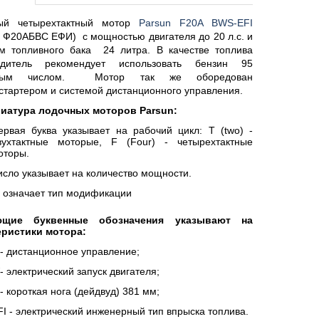
ый четырехтактный мотор 
Parsun F20A BWS-EFI
 Ф20АБВС ЕФИ)  с мощностью двигателя до 20 л.с. и 
 топливного бака  24 литра. В качестве топлива 
одитель рекомендует использовать бензин 95 
овым числом.  Мотор так же оборедован 
стартером и системой дистанционного управления. 
иатура лодочных моторов Parsun:
ервая буква указывает на рабочий цикл: T (two) - 
вухтактные моторые, F (Four) - четырехтактные 
оторы. 
исло указывает на количество мощности.
  означает тип модификации 
ющие буквенные обозначения указывают на 
еристики мотора:
 - дистанционное управление;
- электрический запуск двигателя;
 - короткая нога (дейдвуд) 381 мм;
FI - электрический инженерный тип впрыска топлива. 