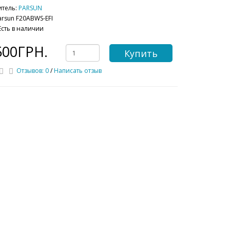
итель:
PARSUN
arsun F20ABWS-EFI
Есть в наличии
500ГРН.
Купить
Отзывов: 0
/
Написать отзыв