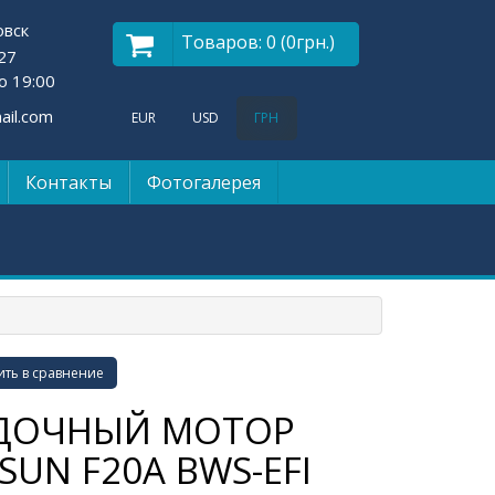
овск
Товаров: 0 (0грн.)
27
о 19:00
il.com
EUR
USD
ГРН
Контакты
Фотогалерея
ть в сравнение
ДОЧНЫЙ МОТОР
SUN F20A BWS-EFI