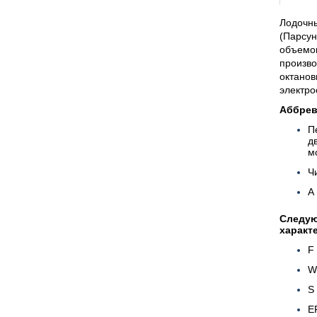
Лодочн
(Парсун
объемом
произв
октан
электро
Аббрев
П
д
м
Ч
А
Следу
характ
F
W
S
E