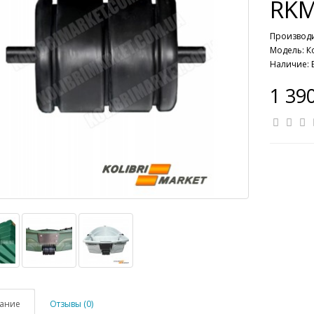
RKM
Производ
Модель: К
Наличие: 
1 39
ание
Отзывы (0)