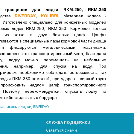
о транцевое для лодки RKM-250, RKM-350
одства
RIVERDAY
,
KOLIBRI
. Материал колеса -
. Изготовлено специально для конкретных моделей
ковых лодок RKM-250, RKM-350. Кормовое колесо
ит из катка и двух боковых цапф. Цапфы
ливаются в специальные пазы кормовой части днища
и фиксируются металлическими пластинами.
ое колесо это транспортировочный узел, благодаря
ому, лодку можно перемещать на небольшие
ояния, например, для спуска на воду. При
ртировке необходимо соблюдать осторожность, так
 лодки RKM-350 немалый, при ударе о твердый грунт
происходить надлом цапф транспортировочного
. Поэтому, нерекомендуется, спускать лодку по
м либо скидывать с бордюра.
ластиковые лодки
,
RIVERDAY
СЛУЖБА ПОДДЕРЖКИ
Связаться с нами