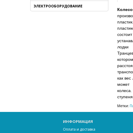
ЭЛЕКТРООБОРУДОВАНИЕ
Колес
произв
пластик
пласти
состо
устанав
лодки 
Транцев
котор
расст
транспо
как вес
может 
колеса
ступеня
Метки:
П
ИНФОРМАЦИЯ
Оплата и доставка