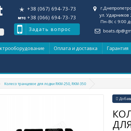
г.Днепропетр
+38 (067) 694-73-73
ул. Ударников 
+38 (066) 694-73-73
Пн-Вс с 9:00 д
Задать вопрос
boats.dp@gma
ктрооборудование
Оплата и доставка
Гарантия
Колесо транцевое для лодки RKM-250, RKM-350
Добави
КО
ДЛЯ