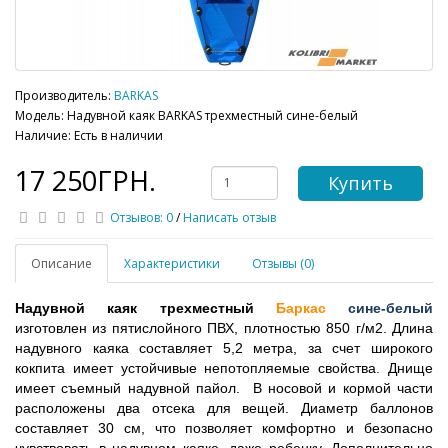
Производитель:
BARKAS
Модель: Надувной каяк BARKAS трехместный сине-белый
Наличие: Есть в наличии
17 250ГРН.
Купить
Отзывов: 0
/
Написать отзыв
Описание
Характеристики
Отзывы (0)
Надувной каяк трехместный 
Баркас
сине-белый
изготовлен из пятислойного ПВХ, плотностью 850 г/м2. Длина 
надувного каяка составляет 5,2 метра, за счет широкого 
кокпита имеет устойчивые непотопляемые свойства. Днище 
имеет съемный надувной пайол.  В носовой и кормой части 
расположены два отсека для вещей. Диаметр баллонов 
составляет 30 см, что позволяет комфортно и безопасно 
чувствовать в надувном каяке, даже ребенку. Дополнительно 