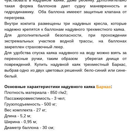
такая форма баллонов дает судну маневренность и 
гидродинамику.  Оба баллона имееют защитные клапана от 
перегрева. 
Внутри кокпита размещены три надувных кресла, которые 
надежно крепятся к баллонам надувного трехместного каяка.  
Для дополнительной безопасности, при прохождении 
экстремальных участков водной трассы, на баллонах 
закреплен страховочный леер. 
Для удобства спуска каяка надувного на воду можно взять за 
переносные ручки, таким образом  уберегая днище от 
повреждений. Купить надувной каяк трехместный Баркас, 
выбрав одно из двух цветовых решений: бело-синий или сине-
белый.
Основные характеристики надувного каяка 
Баркас
:
Плотность материала - 850 г/м2;
Пассажировместимость - 3 чел;
Грузоподъемность - 500 кг;
Вес комплекта - 27 кг;
Длина - 5,2 м;
Ширина - 0,95 м;
Диаметр баллона - 30 см;