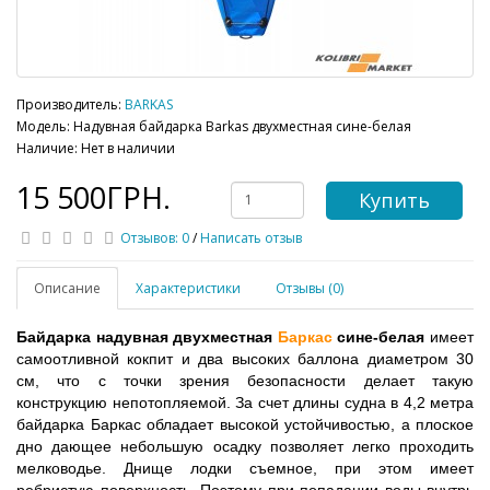
Производитель:
BARKAS
Модель: Надувная байдарка Barkas двухместная сине-белая
Наличие: Нет в наличии
15 500ГРН.
Купить
Отзывов: 0
/
Написать отзыв
Описание
Характеристики
Отзывы (0)
Байдарка надувная двухместная 
Баркас
 сине-белая
 имеет 
самоотливной кокпит и два высоких баллона диаметром 30 
см, что с точки зрения безопасности делает такую 
конструкцию непотопляемой. За счет длины судна в 4,2 метра 
байдарка Баркас обладает высокой устойчивостью, а плоское 
дно дающее небольшую осадку позволяет легко проходить 
мелководье. Днище лодки съемное, при этом имеет 
ребристую поверхность. Поэтому при попадании воды внутрь 