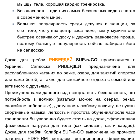
мышцы тела, хорошая кардио тренировка.
Безопасность - один из самых безопасных видов спорта
в современном мире.
Большая популярность среди девушек и женщин, за
счет того, что у них центр веса ниже, чем у мужчин они
быстрее осваивают доску и держать равновесие проще,
поэтому большую популярность сейчас набирает йога
на сапдосках.
Доска для гребли
РИВЕРДЕЙ
SUP-n-GO
производится в
Украине. Сапдоска РИВЕРДЕЙ предназначена для
расслабленного катания по речке, озеру, для занятий спортом
или даже йогой, а также для спокойного отдыха с семьей или
активного с друзьями.
Преимуществами данного вида спорта есть: безопасность, нет
потребность в волнах (кататься можно на озерах, реках,
спокойное побережье), доступность любому новичку, не нужны
спортивные навыки, легкость и простота обучения,после часа
тренировки Вы уверенно будете стоять на доске, эффективная
физическая нагрузка для тела (как силовая, так и кардио).
Доска для гребли Колибри SUP-n-GO выполнена из прочного
пластика HDPE-RM методом ротационного формования.