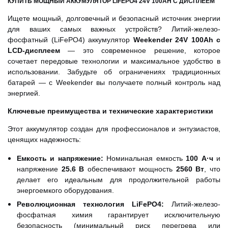
КУПИТЬ МОЩНЫЙ АККУМУЛЯТОР
LIFEPO4
24V 100AH С ДИСПЛЕЕМ
Ищете мощный, долговечный и безопасный источник энергии
для ваших самых важных устройств? Литий-железо-
фосфатный (LiFePO4) аккумулятор
Weekender 24V 100Ah с
LCD-дисплеем
— это современное решение, которое
сочетает передовые технологии и максимальное удобство в
использовании. Забудьте об ограничениях традиционных
батарей — с Weekender вы получаете полный контроль над
энергией.
Ключевые преимущества и технические характеристики
Этот аккумулятор создан для профессионалов и энтузиастов,
ценящих надежность:
Емкость и напряжение:
Номинальная емкость
100 А·ч
и
напряжение
25.6 В
обеспечивают мощность
2560 Вт
, что
делает его идеальным для продолжительной работы
энергоемкого оборудования.
Революционная технология LiFePO4:
Литий-железо-
фосфатная химия гарантирует исключительную
безопасность (минимальный риск перегрева или