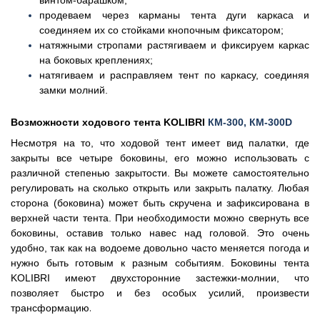
винтом-барашком;
продеваем через карманы тента дуги каркаса и
соединяем их со стойками кнопочным фиксатором;
натяжными стропами растягиваем и фиксируем каркас
на боковых креплениях;
натягиваем и расправляем тент по каркасу, соединяя
замки молний.
Возможности ходового тента KOLIBRI
КМ-300, КМ-300D
Несмотря на то, что ходовой тент имеет вид палатки, где
закрыты все четыре боковины, его можно использовать с
различной степенью закрытости. Вы можете самостоятельно
регулировать на сколько открыть или закрыть палатку. Любая
сторона (боковина) может быть скручена и зафиксирована в
верхней части тента. При необходимости можно свернуть все
боковины, оставив только навес над головой. Это очень
удобно, так как на водоеме довольно часто меняется погода и
нужно быть готовым к разным событиям. Боковины тента
KOLIBRI имеют двухсторонние застежки-молнии, что
позволяет быстро и без особых усилий, произвести
трансформацию
.