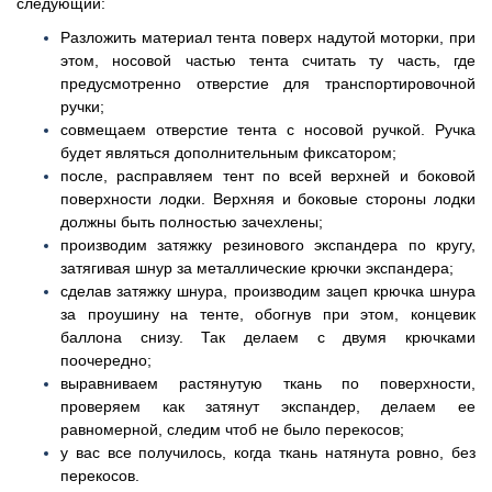
следующий:
Разложить материал тента поверх надутой моторки, при
этом, носовой частью тента считать ту часть, где
предусмотренно отверстие для транспортировочной
ручки;
совмещаем отверстие тента с носовой ручкой. Ручка
будет являться дополнительным фиксатором;
после, расправляем тент по всей верхней и боковой
поверхности лодки. Верхняя и боковые стороны лодки
должны быть полностью зачехлены;
производим затяжку резинового экспандера по кругу,
затягивая шнур за металлические крючки экспандера;
сделав затяжку шнура, производим зацеп крючка шнура
за проушину на тенте, обогнув при этом, концевик
баллона снизу. Так делаем с двумя крючками
поочередно;
выравниваем растянутую ткань по поверхности,
проверяем как затянут экспандер, делаем ее
равномерной, следим чтоб не было перекосов;
у вас все получилось, когда ткань натянута ровно, без
перекосов.