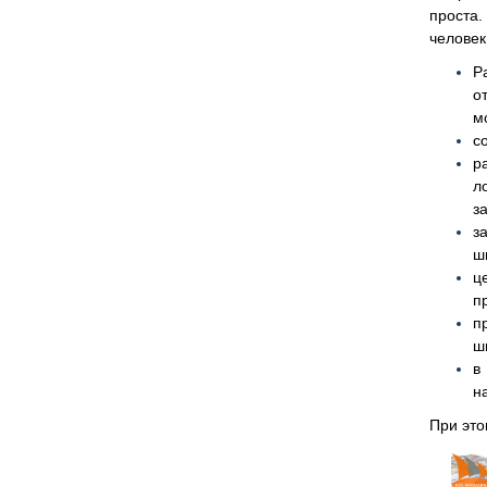
проста
человек
Р
о
м
с
р
л
з
з
ш
ц
п
п
ш
в
н
При это