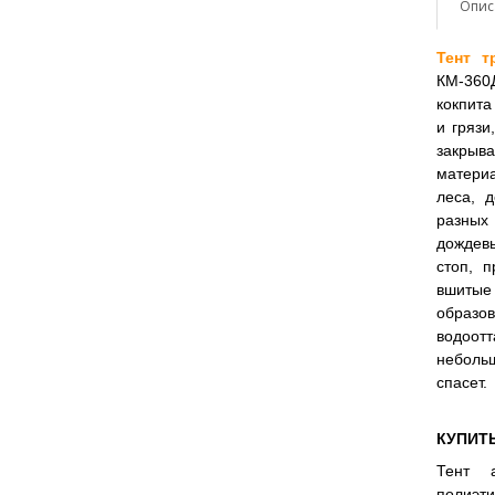
Опис
Тент т
КМ-360
кокпита
и грязи
закрыв
матери
леса, д
разных
дождев
стоп, 
вшитые
образо
водоот
небольш
спасет.
КУПИТ
Тент 
полиэт