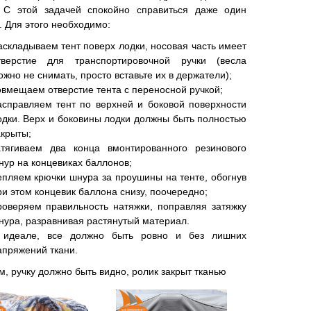
. С этой задачей спокойно справиться даже один
. Для этого необходимо:
аскладываем тент поверх лодки, носовая часть имеет
тверстие для транспортировочной ручки (весла
ожно не снимать, просто вставьте их в держатели);
овмещаем отверстие тента с переносной ручкой;
асправляем тент по верхней и боковой поверхности
одки. Верх и боковины лодки должны быть полностью
акрыты;
атягиваем два конца вмонтированного резинового
нур на концевиках баллонов;
епляем крючки шнура за проушины на тенте, обогнув
ри этом концевик баллона снизу, поочередно;
роверяем правильность натяжки, поправляя затяжку
нура, разравнивая растянутый материал.
 идеале, все должно быть ровно и без лишних
апряжений ткани.
м, ручку должно быть видно, ролик закрыт тканью