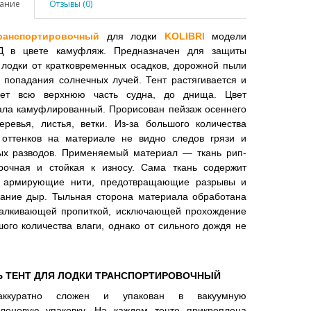
ание
Отзывы (0)
ранспортировочный
для лодки
KOLIBRI
модели
Д в цвете камуфляж. Предназначен для защиты
 лодки от кратковременных осадков, дорожной пыли
, попадания солнечных лучей. Тент растягивается и
ает всю верхнюю часть судна, до днища. Цвет
ала камуфлированный. Прорисован пейзаж осеннего
еревья, листья, ветки. Из-за большого количества
 оттенков на материале не видно следов грязи и
ых разводов. Применяемый материал — ткань рип-
прочная и стойкая к износу. Сама ткань содержит
 армирующие нити, предотвращающие разрывы и
вание дыр. Тыльная сторона материала обработана
талкивающей пропиткой, исключающей прохождение
ого количества влаги, однако от сильного дождя не
Ь ТЕНТ ДЛЯ ЛОДКИ ТРАНСПОРТИРОВОЧНЫЙ
аккуратно сложен и упакован в вакуумную
иленовую упаковку. На каждом тенте прикреплена