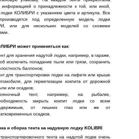
с информацией о принадлежности к той, или иной,
лодки КОЛИБРИ с указанием цвета и артикула. Все
производятся под определенную модель лодки
И, или для нескольких моделей со схожими
тами.
ОЛИБРИ может применяться как
:
ент для хранения надутой лодки, например, в гараже,
тоб исключить попадание пыли или грязи, сохранить
елостность баллонов;
ент для транспортировки лодки на лафете или крыше
втомобиля, для герметизации кокпита от дорожной
ыли или осадков;
тояночный тент, например, на рыбалке,
еобходимость закрыть кокпит лодки со всем
одержимым, от лишних глаз или же от
ратковременных осадков.
вка и сборка тента на надувную лодку KOLIBRI
транспортировочного тента на надутой лодке очень