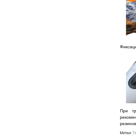
Фиксаци
При тр
рекоме
резинов
Метки:
Т