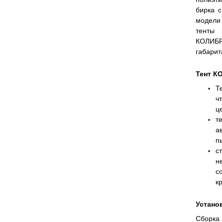
бирка 
модели 
тенты 
КОЛИБР
габари
Тент К
Т
ч
ц
т
а
п
с
н
с
к
Устано
Сборка 