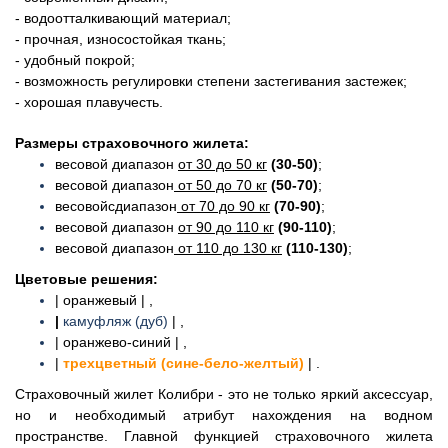
- водоотталкивающий материал;
- прочная, износостойкая ткань;
- удобный покрой;
- возможность регулировки степени застегивания застежек;
- хорошая плавучесть.
Размеры страховочного жилета:
весовой диапазон
от 30 до 50 кг
(30-50)
;
весовой диапазон
от 50 до 70 кг
(50-70)
;
весовойсдиапазон
от 70 до 90 кг
(70-90)
;
весовой диапазон
от 90 до 110 кг
(90-110)
;
весовой диапазон
от 110 до 130 кг
(110-130)
;
Цветовые решения:
| оранжевый | ,
|
камуфляж (дуб)
| ,
| оранжево-синий | ,
|
трехцветный (сине-бело-желтый)
| .
Страховочный жилет Колибри - это не только яркий аксессуар,
но и необходимый атрибут нахождения на водном
пространстве. Главной функцией страховочного жилета