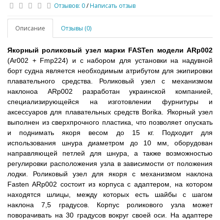
Отзывов: 0
/
Написать отзыв
Описание
Отзывы (0)
Якорный роликовый узел марки FASTen модели ARp002
(Ar002 + Fmp224) и с набором для установки на надувной
борт судна является необходимым атрибутом для экипировки
плавательного средства. Роликовый узел с механизмом
наклоноа ARp002 разработан украинской компанией,
специализирующейся на изготовлении фурнитуры и
аксессуаров для плавательных средств Borika. Якорный узел
выполнен из сверхпрочного пластика, что позволяет опускать
и поднимать якоря весом до 15 кг. Подходит для
использования шнура диаметром до 10 мм, оборудован
направляющей петлей для шнура, а также возможностью
регулировки расположения узла в зависимости от положения
лодки. Роликовый узел для якоря с механизмом наклона
Fasten ARp002 состоит из корпуса с адаптером, на котором
находятся шлицы, между которых есть шайбы с шагом
наклона 7,5 градусов. Корпус роликового узла может
поворачивать на 30 градусов вокруг своей оси. На адаптере